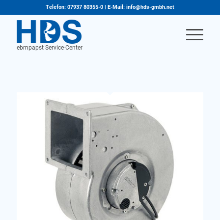
Telefon: 07937 80355-0 | E-Mail: info@hds-gmbh.net